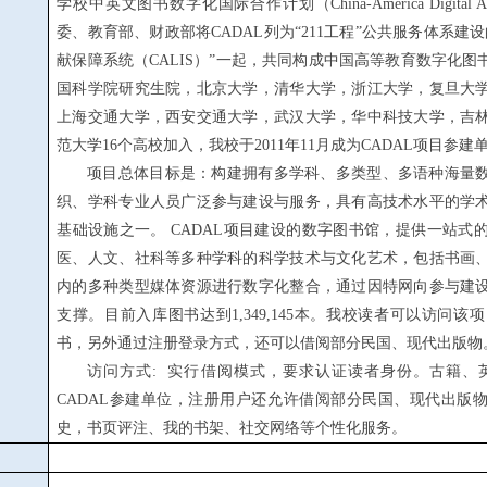
学校中英文图书数字化国际合作计划（
China-America Digital 
委、教育部、财政部将
CADAL
列为
“211
工程
”
公共服务体系建设
献保障系统（
CALIS
）
”
一起，共同构成中国高等教育数字化图
国科学院研究生院，北京大学，清华大学，浙江大学，复旦大
上海交通大学，西安交通大学，武汉大学，华中科技大学，吉
范大学
16
个高校加入，我校于
2011
年
11
月成为
CADAL
项目参建
项目总体目标是：构建拥有多学科、多类型、多语种海量
织、学科专业人员广泛参与建设与服务，具有高技术水平的学
基础设施之一。
CADAL
项目建设的数字图书馆，提供一站式
医、人文、社科等多种学科的科学技术与文化艺术，包括书画
内的多种类型媒体资源进行数字化整合，通过因特网向参与建
支撑。目前入库图书达到
1,349,145
本。我校读者可以访问该项
书，另外通过注册登录方式，还可以借阅部分民国、现代出版物
访问方式
:
实行借阅模式，要求认证读者身份。古籍、
CADAL
参建单位，注册用户还允许借阅部分民国、现代出版
史，书页评注、我的书架、社交网络等个性化服务。