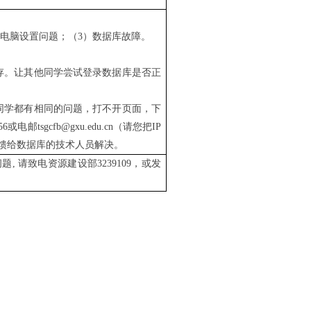
人电脑设置问题；（
3
）数据库故障。
存。让其他同学尝试登录数据库是否正
同学都有相同的问题，打不开页面，下
56
或电邮
tsgcfb@gxu.edu.cn
（请您把
IP
馈给数据库的技术人员解决。
问题
,
请致电资源建设部
3239109
，或发