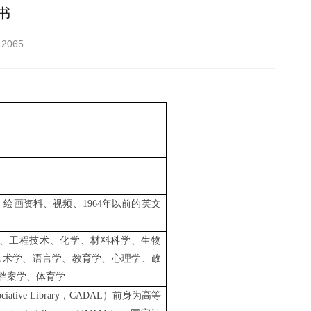
书
12065
、绘画资料、视频、
1964
年以前的英文
、工程技术、化学、材料科学、生物
艺术学、语言学、教育学、心理学、政
档案学、体育学
iative Library
，
CADAL
）前身为高等