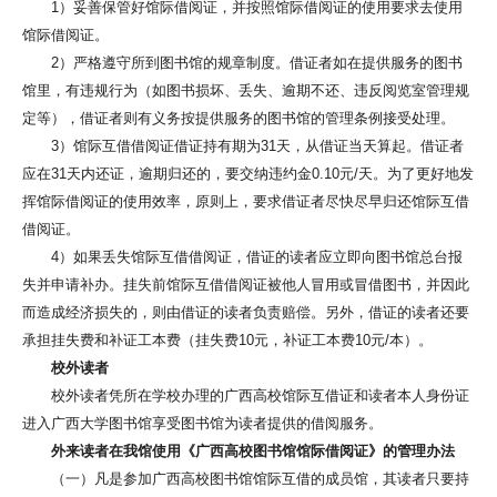
1）妥善保管好馆际借阅证，并按照馆际借阅证的使用要求去使用
馆际借阅证。
2）严格遵守所到图书馆的规章制度。借证者如在提供服务的图书
馆里，有违规行为（如图书损坏、丢失、逾期不还、违反阅览室管理规
定等），借证者则有义务按提供服务的图书馆的管理条例接受处理。
3）馆际互借借阅证借证持有期为31天，从借证当天算起。借证者
应在31天内还证，逾期归还的，要交纳违约金0.10元/天。为了更好地发
挥馆际借阅证的使用效率，原则上，要求借证者尽快尽早归还馆际互借
借阅证。
4）如果丢失馆际互借借阅证，借证的读者应立即向图书馆总台报
失并申请补办。挂失前馆际互借借阅证被他人冒用或冒借图书，并因此
而造成经济损失的，则由借证的读者负责赔偿。另外，借证的读者还要
承担挂失费和补证工本费（挂失费10元，补证工本费10元/本）。
校外读者
校外读者凭所在学校办理的广西高校馆际互借证和读者本人身份证
进入广西大学图书馆享受图书馆为读者提供的借阅服务。
外来读者在我馆使用《广西高校图书馆馆际借阅证》的管理办法
（一）凡是参加广西高校图书馆馆际互借的成员馆，其读者只要持