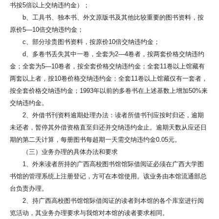
书按5倍以上交纳违约金）；
b、工具书、独本书、外文原版书及其他比较重要的图书资料，按
原价5—10倍交纳违约金；
c、部分珍贵图书资料，按原价10倍交纳违约金；
d、多卷书丢失其中一卷，全套为2—4卷者，按两套价格交纳违约
金；全套为5—10卷者，按全套价格交纳违约金；全套11卷以上馆藏有
两套以上者，按10卷价格交纳违约金；全套11卷以上馆藏仅有一套者，
按全套价格交纳违约金；1993年以前的多卷书在上述基数上增加50%来
交纳违约金。
2、外借书刊资料逾期处理办法：读者所借书刊应按时归还，逾期
未还者，暂停其外借资格直至归还并交纳违约金止。逾期天数从应还日
期的第二天计算，每册图书每超期一天需交纳违约金0.05元。
（三）业务办理的具体办法和要求
1、外来读者所持的广西高校图书馆馆际借阅证必须在广西大学图
书馆的管理系统上注册登记，方可在本馆使用。该业务由本馆流通部总
台负责办理。
2、持广西高校图书馆馆际借阅证的读者到本馆的各个库室进行阅
览活动，其业务办理要求与我馆对本馆的读者要求相同。