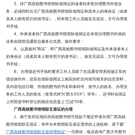
3、持广西高校图书馆馆际借阅证的读者到本馆办理图书外借业
务，必须同时出示广西高校图书馆馆际借阅证和其本人的身份证（或者
其本人附有照片的借书证），经本馆工作人员核实无误后，方可办理借
书手续。
4、外来读者持广西高校图书馆馆际借阅证在本馆办理图书外借的
业务由我馆流通部总服务台负责。操作要求：
A、认真核对“两证”，即广西高校图书馆馆际借阅证及外来读者本人
的身份证（或者其本人附有照片的借书证）。核实无误后，方可办理借
书手续；
B、办理借还书手续时要求工作人员除了在流通管理系统做正常的
借还操作外，还应在馆际借阅证上相应的栏目内填写相关的信息资料，
其内容包括日期、所借的图书的书名和条码号、借书人的姓名、办理业
务的工作人员的签名（签章式样为“西大ΧΧΧ”）等等）。还书时在阅证
上对照借书时登记的相应信息盖上“已还”印章。
广西高校图书馆馆际互借证的办理
1、南宁及邻近地区的高校图书馆可按如下规定申请办理广西高校
图书馆馆际互借证：有申办本馆馆际互借证需求的上述机构，请下载“
广西高校图书馆馆际互借管理协议
”,一式两份，电话咨询广西大学图书