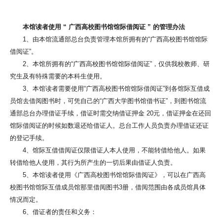
本馆读者使用
“
广西高校图书馆馆际借阅证
”
的管理办法
1、由本馆流通部总台负责管理本馆所拥有的“广西高校图书馆馆际
借阅证”。
2、本馆所拥有的“广西高校图书馆馆际借阅证”，仅供我校教师、研
究生及有特殊需要的本科生使用。
3、本馆读者需要使用“广西高校图书馆馆际借阅证”到各馆际互借成
员馆去借阅图书时，可凭自己的“广西大学图书馆借书证”，到图书馆流
通部总台办理借证手续，借证时需交纳借证押金 20元，借证押金在还回
馆际借阅证的时候如数退还给借证人。总台工作人员负责办理借证还证
的登记手续。
4、馆际互借借阅证仅限借证人本人使用，不能转借给他人。如果
转借给他人使用，其行为所产生的一切后果由借证人负责。
5、本馆读者使用《广西高校图书馆馆际借阅证》，可以在广西高
校图书馆馆际互借成员馆那里借阅图书3册，借阅范围由各成员馆具体
情况而定。
6、借证者的责任和义务：