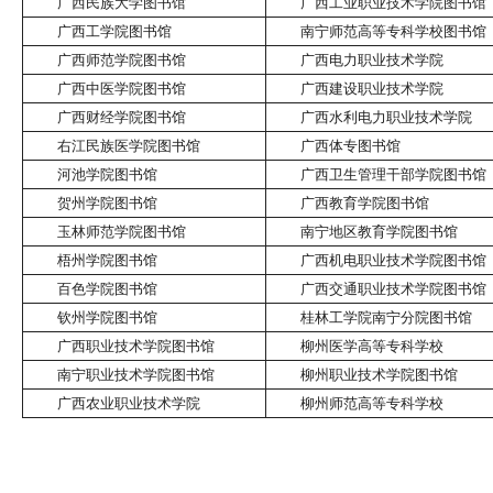
广西民族大学图书馆
广西工业职业技术学院图书馆
广西工学院图书馆
南宁师范高等专科学校图书馆
广西师范学院图书馆
广西电力职业技术学院
广西中医学院图书馆
广西建设职业技术学院
广西财经学院图书馆
广西水利电力职业技术学院
右江民族医学院图书馆
广西体专图书馆
河池学院图书馆
广西卫生管理干部学院图书馆
贺州学院图书馆
广西教育学院图书馆
玉林师范学院图书馆
南宁地区教育学院图书馆
梧州学院图书馆
广西机电职业技术学院图书馆
百色学院图书馆
广西交通职业技术学院图书馆
钦州学院图书馆
桂林工学院南宁分院图书馆
广西职业技术学院图书馆
柳州医学高等专科学校
南宁职业技术学院图书馆
柳州职业技术学院图书馆
广西农业职业技术学院
柳州师范高等专科学校