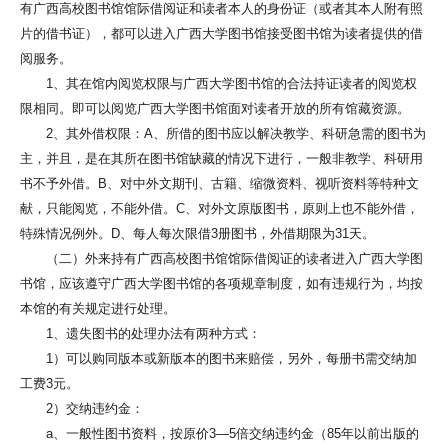
有广西高校图书馆馆际借阅证和读者本人的身份证（或者其本人附有照
片的借书证），都可以进入广西大学图书馆接受图书馆为读者提供的借
阅服务。
1、其在馆内阅览权限与广西大学图书馆的合法持证读者的阅览权
限相同。即可以阅览广西大学图书馆面对读者开放的所有馆藏资源。
2、其外借权限：A、所借的图书应以解决教学、科研急需的图书为
主，并且，是在其所在图书馆缺藏的情况下进行，一般非教学、科研用
书不予外借。B、对中外文期刊、古籍、缩微资料、视听资料等特种文
献，只能阅览，不能外借。C、对外文原版图书，原则上也不能外借，
特殊情况例外。D、每人每次限借3册图书，外借期限为31天。
（二）外来持有广西高校图书馆馆际借阅证的读者进入广西大学图
书馆，应该遵守广西大学图书馆的各项规章制度，如有违规行为，均按
本馆的有关规定进行处理。
1、遗失图书的处理办法有两种方式：
1）可以购同版本或新版本的图书来赔偿，另外，每册书需交纳加
工费3元。
2）交纳违约金：
a、一般性图书资料，按原价3—5倍交纳违约金（85年以前出版的