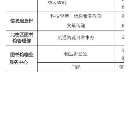
查收查引
黄
科技查新、信息素养教育
韩
信息服务部
文献传递
郁
北校区图书
流通阅览日常事务
冯
馆管理部
吴
物业办公室
图书馆物业
蒙
服务中心
门岗
值班