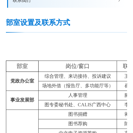
联系我们
部室设置及联系方式
部室
岗位
/
窗口
联
综合管理、来访接待、投诉建议
王
党政办公室
场地外借（报告厅、多功能厅等）
崔
人事管理
滕
事业发展部
图专委秘书处、
CALIS
广西中心
李
图书捐赠
蒋
图书荐购
陈