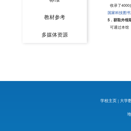
收录了400
国家科技图书
教材参考
5．获取外馆
可通过本
多媒体资源
学校主页
|
大学数
地