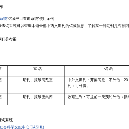
刊
系统
“馆藏书目查询系统”使用示例
查询系统可以查询本馆全部中西文期刊的馆藏信息，了解某一种期刊是否被图
期刊分布图
置
室 名
馆 藏
层
期刊、报纸阅览室
中外文期刊：开架阅览、不外借；2018
刊：可外借。
层
期刊、报纸密集库
收藏过刊：可提前一天预约外借（报
查询系统
会科学文献中心(CASHL)