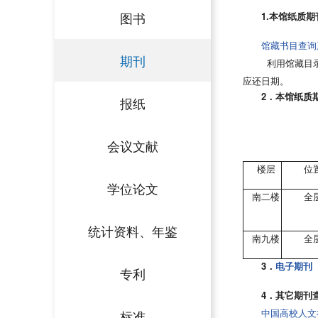
图书
1.本馆纸质期
馆藏书目查询
期刊
利用馆藏目录
应还日期。
2．本馆纸质
报纸
会议文献
楼层
位
学位论文
南二楼
全
统计资料、年鉴
南九楼
全
3．
电子期刊
专利
4．其它期刊
中国高校人文社
标准