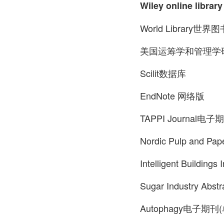
Wiley online library
World Librar
美国运筹学和管理学研
Scilit数据库
EndNote 网络版
TAPPI Journal电
Nordic Pulp and 
Intelligent Buildi
Sugar Industry A
Autophagy电子期刊(