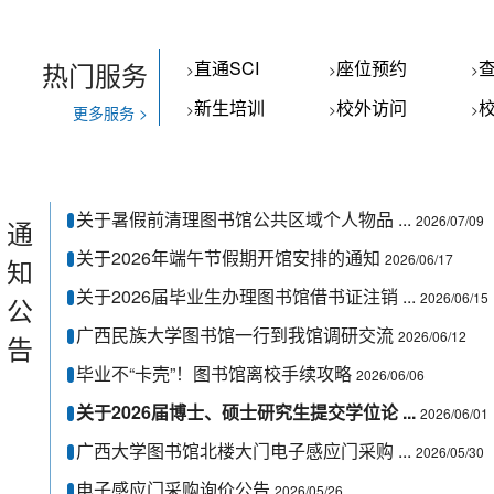
热门服务
直通SCI
座位预约
>
>
>
新生培训
校外访问
校
>
>
>
更多服务 >
关于暑假前清理图书馆公共区域个人物品 ...
2026/07/09
通
关于2026年端午节假期开馆安排的通知
2026/06/17
知
关于2026届毕业生办理图书馆借书证注销 ...
2026/06/15
公
广西民族大学图书馆一行到我馆调研交流
2026/06/12
告
毕业不“卡壳”！图书馆离校手续攻略
2026/06/06
关于2026届博士、硕士研究生提交学位论 ...
2026/06/01
广西大学图书馆北楼大门电子感应门采购 ...
2026/05/30
电子感应门采购询价公告
2026/05/26