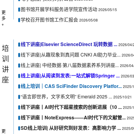
图书馆开展学科服务进学院宣传活动
2026/05/15
更
多
学校召开图书馆工作汇报会
2026/05/08
+
线下讲座|Elsevier ScienceDirect 玩转数据 ...
2026/04/
培
线下讲座|从趣现象到真问题 CNKI AI助力毕业...
2026/0
训
线上讲座| 中经数据·第八届数据素养系列讲座...
2026/04
讲
线上讲座|从阅读到发表:一站式解锁Springer ...
2026/03
座
线上培训｜CAS SciFinder Discovery Platfor...
2025/
“语言即世界，文字系文明” Emerald 2025 ...
2025/10/21
线下讲座丨AI时代下超星搜索的创新进展（10 ...
2025/
线下讲座丨NoteExpress——AI时代下的文献管...
202
SD线上培训| 从好研究到好发表：高影响力学 ...
2025/0
更