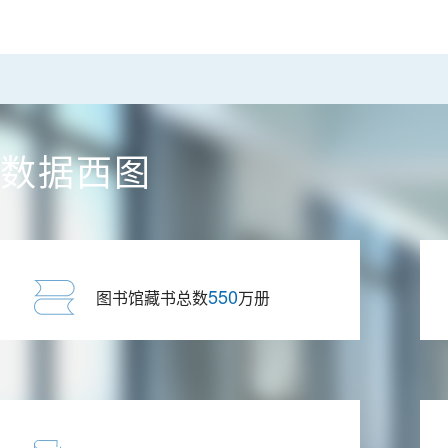
数据西图
550
图书馆藏书总数
万册