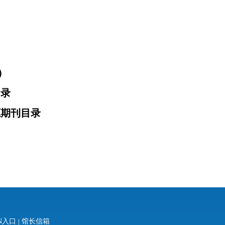
)
目录
源期刊目录
N入口
|
馆长信箱